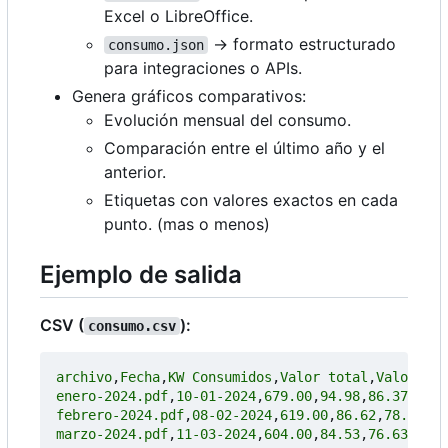
Excel o LibreOffice.
→ formato estructurado
consumo.json
para integraciones o APIs.
Genera gráficos comparativos:
Evolución mensual del consumo.
Comparación entre el último año y el
anterior.
Etiquetas con valores exactos en cada
punto. (mas o menos)
Ejemplo de salida
CSV (
):
consumo.csv
archivo
,
Fecha
,
KW Consumidos
,
Valor total
,
Valor SE 
enero-2024.pdf
,
10-01-2024
,
679.00
,
94.98
,
86.37
,
6.31
febrero-2024.pdf
,
08-02-2024
,
619.00
,
86.62
,
78.58
,
5.
marzo-2024.pdf
,
11-03-2024
,
604.00
,
84.53
,
76.63
,
5.6