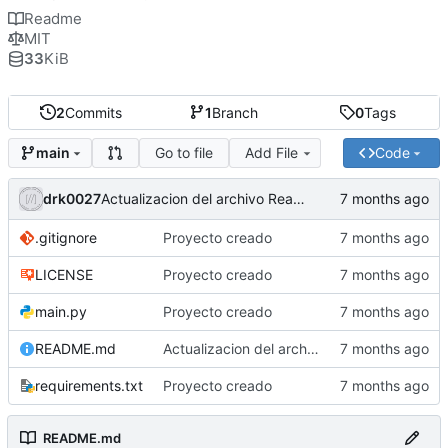
Readme
MIT
33
KiB
2
Commits
1
Branch
0
Tags
Go to file
Add File
Code
main
drk0027
Actualizacion del archivo Readme
.gitignore
Proyecto creado
LICENSE
Proyecto creado
main.py
Proyecto creado
README.md
Actualizacion del archivo Readme
requirements.txt
Proyecto creado
README.md