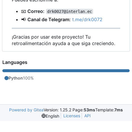
📧
Correo:
drk0027@interlan.ec
📢
Canal de Telegram:
t.me/drk0072
¡Gracias por usar este proyecto! Tu
retroalimentación ayuda a que siga creciendo.
Languages
Python
100%
Powered by Gitea
Version: 1.25.2 Page:
53ms
Template:
7ms
Licenses
API
English