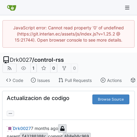
JavaScript error: Cannot read property '0' of undefined
(https://git.interlan.ec/assets/js/index.js?v=1.25.2 @
15:21744). Open browser console to see more details.
Drk0027
/
control-rss
1
0
0
Code
Issues
Pull Requests
Actions
Actualizacion de codigo
Browse Source
...
Drk0027
parent
commit
f43280308c
6b8eb0c969