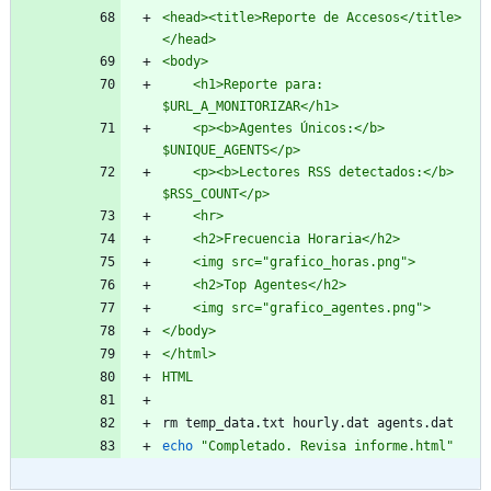
<head><title>Reporte de Accesos</title>
</head>
<body>
    <h1>Reporte para: 
$URL_A_MONITORIZAR</h1>
    <p><b>Agentes Únicos:</b> 
$UNIQUE_AGENTS</p>
    <p><b>Lectores RSS detectados:</b> 
$RSS_COUNT</p>
    <hr>
    <h2>Frecuencia Horaria</h2>
    <img src="grafico_horas.png">
    <h2>Top Agentes</h2>
    <img src="grafico_agentes.png">
</body>
</html>
HTML
rm temp_data.txt hourly.dat agents.dat
echo
"Completado. Revisa informe.html"