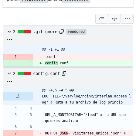
2
.gitignore
vendored
@@ -1 +1 @@
.conf
config
.conf
2
config.conf
@@ -4,5 +4,5 @@ 
LOG_FILE="/var/log/nginx/interlan.access.l
og" # Ruta a tu archivo de log princip
URL_A_MONITORIZAR="/feed" # La URL que 
quieres analizar
OUTPUT_
JSON
="visitantes_unicos.json" # 