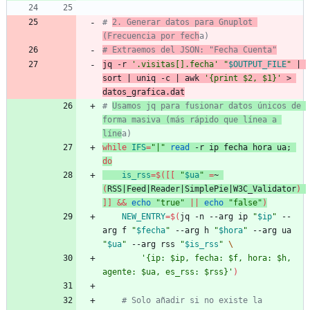
# 
2. Generar datos para Gnuplot 
(Frecuencia por fech
a)
# Extraemos del JSON: "Fecha Cuenta"
jq -r 
'.visitas[].fecha'
"
$OUTPUT_FILE
"
|
sort 
|
 uniq -c 
|
 awk 
'{print $2, $1}'
 > 
datos_grafica.dat
# 
Usamos jq para fusionar datos únicos de 
forma masiva (más rápido que línea a 
líne
a)
while
IFS
=
"|"
read
 -r ip fecha hora ua
;
do
is_rss
=
$(
[
[
"
$ua
"
=
~ 
(
RSS
|
Feed
|
Reader
|
SimplePie
|
W3C_Validator
)
]
]
&&
echo
"true"
||
echo
"false"
)
NEW_ENTRY
=
$(
jq -n --arg ip 
"
$ip
"
 --
arg f 
"
$fecha
"
 --arg h 
"
$hora
"
 --arg ua 
"
$ua
"
 --arg rss 
"
$is_rss
"
\
'{ip: $ip, fecha: $f, hora: $h, 
agente: $ua, es_rss: $rss}'
)
# Solo añadir si no existe la 