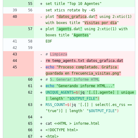
set title "Top 10 Agentes"
set xtics rotate by -45
plot 
"datos_grafica
.dat
"
 using 2:xtic(1) 
with boxes title "
Visitas por día
"
plot 
'agents
.dat
'
 using 2:xtic(1) with 
boxes title "
Agentes
"
EOF
# 
Limpieza
rm temp_agents.txt datos_grafica.dat
echo
"Proceso completado. Gráfica 
guardada en frecuencia_visitas.png"
# 
5. Generar Informe HTML
echo
"Generando informe HTML..."
UNIQUE_AGENTS
=
$(
jq 
'[.[].agente] | unique 
| length'
"
$OUTPUT_FILE
"
)
RSS_COUNT
=
$(
jq 
'[.[] | select(.es_rss == 
"true")] | length'
"
$OUTPUT_FILE
"
)
cat 
<<HTML > informe.html
<!DOCTYPE html>
<html>