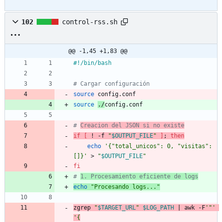
102
control-rss.sh
@@ -1,45 +1,83 @@
#!/bin/bash
# Cargar configuración
source
 config.conf
source
./
config.conf
# 
Creacion del JSON si no existe
if
[
 ! -f 
"
$OUTPUT_FILE
"
]
;
then
echo
'{"total_unicos": 0, "visitas": 
[]}'
 > 
"
$OUTPUT_FILE
"
fi
# 
1. Procesamiento eficiente de logs
echo
"Procesando logs..."
zgrep 
"
$TARGET_URL
"
$LOG_PATH
|
 awk -F
'"'
'{