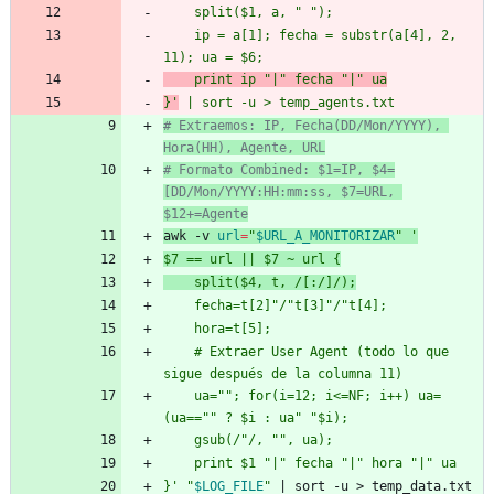
    split($1, a, " ");
    ip = a[1]; fecha = substr(a[4], 2, 
11); ua = $6;
    print ip "|" fecha "|" ua
}'
|
 sort -u > temp_agents.txt
# Extraemos: IP, Fecha(DD/Mon/YYYY), 
Hora(HH), Agente, URL
# Formato Combined: $1=IP, $4=
[DD/Mon/YYYY:HH:mm:ss, $7=URL, 
$12+=Agente
awk -v 
url
=
"
$URL_A_MONITORIZAR
"
'
$7 == url || $7 ~ url {
    split($4, t, /[:/]/);
    fecha=t[2]"/"t[3]"/"t[4];
    hora=t[5];
    # Extraer User Agent (todo lo que 
sigue después de la columna 11)
    ua=""; for(i=12; i<=NF; i++) ua=
(ua=="" ? $i : ua" "$i);
    gsub(/"/, "", ua);
    print $1 "|" fecha "|" hora "|" ua
}'
"
$LOG_FILE
"
|
 sort -u > temp_data.txt