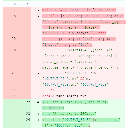
while
IFS
=
"|"
read
 -r ip fecha ua
;
do
if
 ! jq -e --arg ua 
"
$ua
"
 --arg date 
"
$fecha
"
'.visitas[] | select(.user_agent 
== $ua and .fecha == $date)'
"
$OUTPUT_FILE
"
 > /dev/null
;
then
        jq --arg ip 
"
$ip
"
 --arg date 
"
$fecha
"
 --arg ua 
"
$ua
"
\
'.visitas += [{"ip": $ip, 
"fecha": $date, "user_agent": $ua}] | 
.total_unicos = (.visitas | 
map(.user_agent) | unique | length)'
\
"
$OUTPUT_FILE
"
 > 
"
$OUTPUT_FILE
.tmp
"
&&
 mv 
"
$OUTPUT_FILE
.tmp
"
"
$OUTPUT_FILE
"
fi
done
 < temp_agents.txt
# 2. Actualizar JSON (Estructura 
optimizada)
echo
"Actualizando JSON..."
if
[
 ! -f 
"
$OUTPUT_FILE
"
]
;
then
echo
"
[]"
 > 
"
$OUTPUT_FILE
"
;
fi