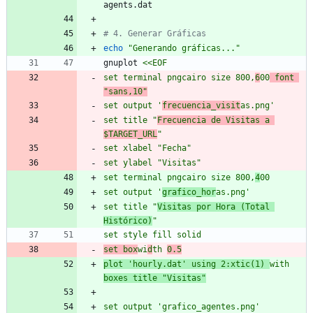
agents.dat
# 4. Generar Gráficas
echo
"Generando gráficas..."
gnuplot 
<<EOF
set terminal pngcairo size 800,
6
00
 font 
"sans,10"
set output '
frecuencia_visit
as.png'
set title "
Frecuencia de Visitas a 
$TARGET_URL
"
set xlabel "Fecha"
set ylabel "Visitas"
set terminal pngcairo size 800,
4
00
set output '
grafico_hor
as.png'
set title "
Visitas por Hora (Total 
Histórico)
"
set style fill solid
set box
wi
d
th 
0.5
plot 'hourly.dat' using 2:xtic(1) 
with 
boxes title "Visitas"
set output 'grafico_agentes.png'