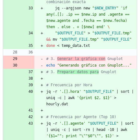
combinación exacta
    jq --argjson new 
"
$NEW_ENTRY
"
'if 
any(.[]; .ip == $new.ip and .agente == 
$new.agente and .fecha == $new.fecha) 
then . else . + [$new] end'
\
"
$OUTPUT_FILE
"
 > 
"
$OUTPUT_FILE
.tmp
"
&&
 mv 
"
$OUTPUT_FILE
.tmp
"
"
$OUTPUT_FILE
"
done
 < temp_data.txt
# 3. 
Generar la gráfica con
 Gnuplot
echo
"Generando gráfica con Gnuplot..."
# 3. 
Preparar datos para
 Gnuplot
# Frecuencia por Hora
jq -r 
'.[].hora'
"
$OUTPUT_FILE
"
|
 sort 
|
uniq -c 
|
 awk 
'{print $2, $1}'
 > 
hourly.dat
# Frecuencia por Agente (Top 10)
jq -r 
'.[].agente'
"
$OUTPUT_FILE
"
|
 sort 
|
 uniq -c 
|
 sort -rn 
|
 head -10 
|
 awk 
'{$1=""; print "\""$0"\"", $1}'
 > 