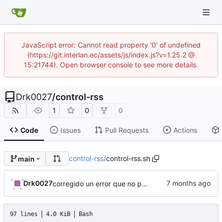
JavaScript error: Cannot read property '0' of undefined
(https://git.interlan.ec/assets/js/index.js?v=1.25.2 @
15:21744). Open browser console to see more details.
Drk0027
/
control-rss
1
0
0
Code
Issues
Pull Requests
Actions
control-rss
/
control-rss.sh
main
Drk0027
corregido un error que no permitia ver el resumen, agregado mas agentes en el informe e iconitos bonitos
97 lines
4.0 KiB
Bash