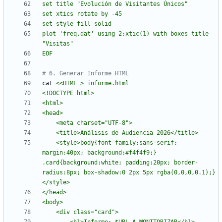
plot 'freq.dat' using 2:xtic(1) with boxes title 
EOF
# 6. Generar Informe HTML
cat 
    <style>body{font-family:sans-serif; 
margin:40px; background:#f4f4f9;} 
.card{background:white; padding:20px; border-
radius:8px; box-shadow:0 2px 5px rgba(0,0,0,0.1);}