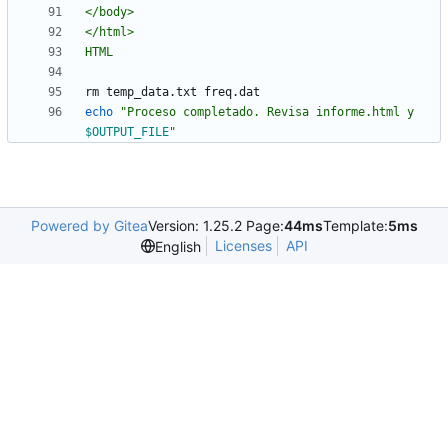
HTML
echo
"
Proceso completado. Revisa informe.html y 
$OUTPUT_FILE
"
Powered by Gitea
Version: 1.25.2 Page:
44ms
Template:
5ms
Licenses
API
English