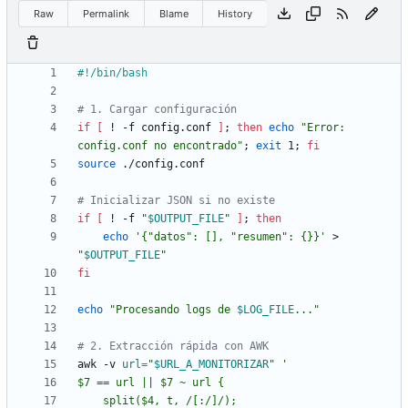
Raw
Permalink
Blame
History
# 1. Cargar configuración
if
[
 ! -f config.conf 
]
;
then
echo
"Error: 
config.conf no encontrado"
;
exit
 1
;
fi
source
# Inicializar JSON si no existe
if
[
 ! -f 
"
$OUTPUT_FILE
"
]
;
then
echo
'{"datos": [], "resumen": {}}'
 > 
"
$OUTPUT_FILE
"
fi
echo
"
Procesando logs de 
$LOG_FILE
...
"
# 2. Extracción rápida con AWK
awk -v 
url
=
"
$URL_A_MONITORIZAR
"