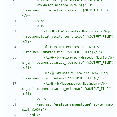
        <p><b>Actualizado:</b> $(jq -r 
'.resumen.ultima_actualizacion' "$OUTPUT_FILE")
            <li>👤 <b>Visitantes Únicos:</b> $(jq 
'.resumen.total_visitantes_unicos' "$OUTPUT_FILE")
            <li>rss <b>Lectores RSS:</b> $(jq 
            <li>🌐 <b>Fediverso (Mastodon/Etc):</b> 
$(jq '.resumen.usuarios_fediverso' "$OUTPUT_FILE")
            <li>🤖 <b>Bots y Crawlers:</b> $(jq 
            <li>🖥️ <b>Navegadores Estándar:</b> 
$(jq '.resumen.usuarios_estandar' "$OUTPUT_FILE")
        <img src="grafica_semanal.png" style="max-