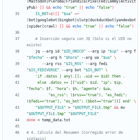
(
Mastodon
|
Pleroma
|
Friendica
|
PixelFed
|
Lemmy
|
Activit
yPub
)
]
]
&&
echo
"true"
||
echo
"false"
)
IS_BOT
=
$(
[
[
"
$ua
"
=
~ 
(
bot
|
googlebot
|
bingbot
|
slurp
|
duckduckbot
|
yandexbot
|
spider
|
crawl
)
]
]
&&
echo
"true"
||
echo
"false"
)
# Inserción segura con JQ (Solo si el UID no 
existe)
    jq --arg id 
"
$ID_UNICO
"
 --arg ip 
"
$ip
"
 --arg f 
"
$fecha
"
 --arg h 
"
$hora
"
 --arg ua 
"
$ua
"
       --arg rss 
"
$IS_RSS
"
 --arg fedi 
"
$IS_FEDIVERSE
"
 --arg bot 
"
$IS_BOT
"
     else .datos += [{"uid": $id, "ip": $ip, 
          "es_rss": ($rss=="true"), "es_fedi": 
($fedi=="true"), "es_bot": ($bot=="true")}] end'
"
$OUTPUT_FILE
"
 > 
"
$OUTPUT_FILE
.tmp
"
&&
 mv 
"
$OUTPUT_FILE
.tmp
"
"
$OUTPUT_FILE
"
done
# 4. Cálculo del Resumen (Corregido error de 
sintaxis)