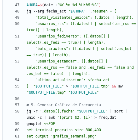
AHORA
=
$(
date +
"%Y-%m-%d %H:%M:%S"
)
jq --arg fecha_act 
"
$AHORA
"
    "usuarios_rss": ([.datos[] | select(.es_rss == 
    "usuarios_fediverso": ([.datos[] | 
    "bots_crawlers": ([.datos[] | select(.es_bot 
    "usuarios_estandar": ([.datos[] | 
select(.es_rss == false and .es_fedi == false and 
}'
"
$OUTPUT_FILE
"
 > 
"
$OUTPUT_FILE
.tmp
"
&&
 mv 
"
$OUTPUT_FILE
.tmp
"
"
$OUTPUT_FILE
"
# 5. Generar Gráfica de Frecuencia
jq -r 
'.datos[].fecha'
"
$OUTPUT_FILE
"
|
 sort 
|
uniq -c 
|
 awk 
'{print $2, $1}'
gnuplot 