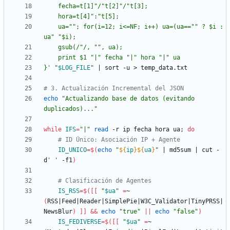
    ua=""; for(i=12; i<=NF; i++) ua=(ua=="" ? $i : 
}'
"
$LOG_FILE
"
|
# 3. Actualización Incremental del JSON
echo
"Actualizando base de datos (evitando 
duplicados)..."
while
IFS
=
"|"
read
 -r ip fecha hora ua
;
do
# ID Único: Asociación IP + Agente
ID_UNICO
=
$(
echo
"
${
ip
}
${
ua
}
"
|
 md5sum 
|
 cut -
d
' '
 -f1
)
# Clasificación de Agentes
IS_RSS
=
$(
[
[
"
$ua
"
=
~ 
(
RSS
|
Feed
|
Reader
|
SimplePie
|
W3C_Validator
|
TinyPRSS
|
NewsBlur
)
]
]
&&
echo
"true"
||
echo
"false"
)
IS_FEDIVERSE
=
$(
[
[
"
$ua
"
=
~ 