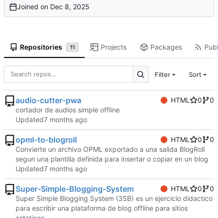
Joined on
Repositories
Projects
Packages
Publ
11
Filter
Sort
audio-cutter-pwa
HTML
0
0
cortador de audios simple offline
Updated
opml-to-blogroll
HTML
0
0
Convierte un archivo OPML exportado a una salida BlogRoll
segun una plantilla definida para insertar o copiar en un blog
Updated
Super-Simple-Blogging-System
HTML
0
0
Super Simple Blogging System (3SB) es un ejercicio didactico
para escribir una plataforma de blog offline para sitios
estaticos